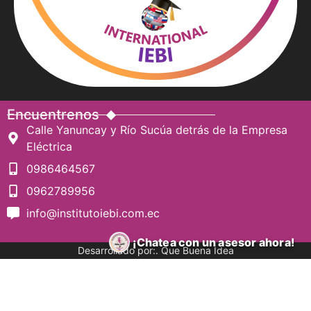
Encuentrenos
Calle Yanuncay y Río Sucúa detrás de la Empresa
Eléctrica
0986464567
0962789956
info@institutoiebi.com.ec
¡Chatea con un asesor ahora!
Desarrollado por:. Que Buena Idea