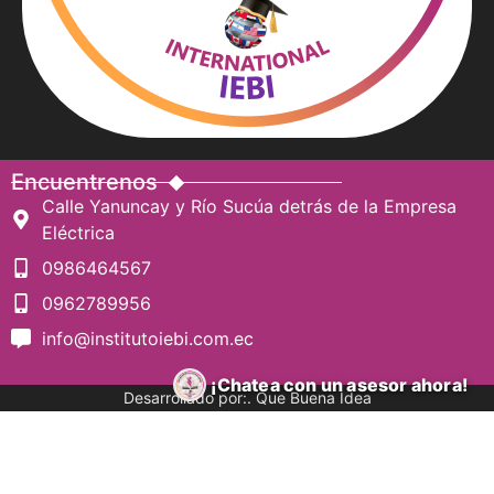
Encuentrenos
Calle Yanuncay y Río Sucúa detrás de la Empresa
Eléctrica
0986464567
0962789956
info@institutoiebi.com.ec
¡Chatea con un asesor ahora!
Desarrollado por:. Que Buena Idea